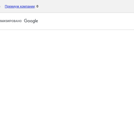
4
Премиум компании
:
0