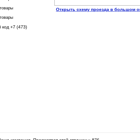
отовары
Открыть схему проезда в большом о
отовары
 код +7 (473)