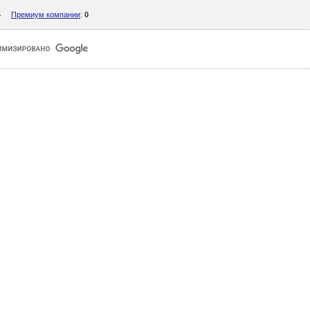
4
Премиум компании
:
0